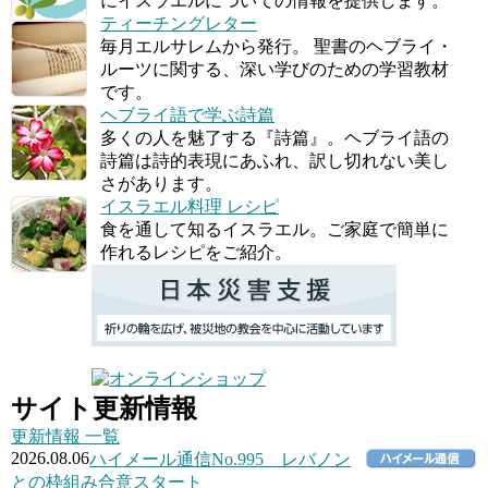
にイスラエルについての情報を提供します。
ティーチングレター
毎月エルサレムから発行。 聖書のヘブライ・
ルーツに関する、深い学びのための学習教材
です。
ヘブライ語で学ぶ詩篇
多くの人を魅了する『詩篇』。ヘブライ語の
詩篇は詩的表現にあふれ、訳し切れない美し
さがあります。
イスラエル料理 レシピ
食を通して知るイスラエル。ご家庭で簡単に
作れるレシピをご紹介。
サイト更新情報
更新情報 一覧
2026.08.06
ハイメール通信No.995 レバノン
との枠組み合意スタート