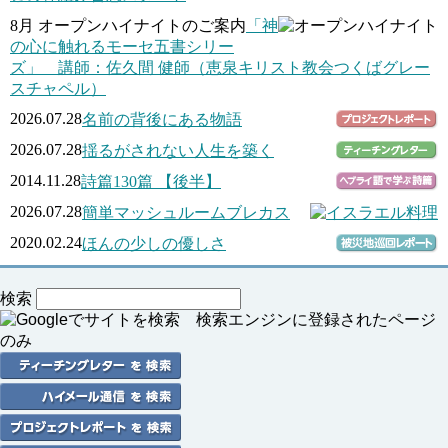
8月 オープンハイナイトのご案内
「神
の心に触れるモーセ五書シリー
ズ」 講師：佐久間 健師（恵泉キリスト教会つくばグレー
スチャペル）
2026.07.28
名前の背後にある物語
2026.07.28
揺るがされない人生を築く
2014.11.28
詩篇130篇 【後半】
2026.07.28
簡単マッシュルームブレカス
2020.02.24
ほんの少しの優しさ
検索