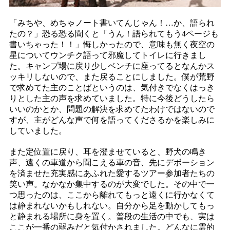
「みちや、めちゃノート書いてんじゃん！…か、語られ
たの？」恐る恐る聞くと「うん！語られてもう4ページも
書いちゃった！！」悔しかったので、意味も無く夜空の
星についてウンチク語って邪魔してトイレに行きまし
た。キャンプ場に戻り少しベンチに座ってるとなんかス
ッキリしないので、また戻ることにしました。僕が荒野
で求めてた主のことばというのは、気付きでなくはっき
りとした主の声を求めていました。特に今後どうしたら
いいのかとか、問題の解決を求めてたわけではないので
すが、主がどんな声で何を語ってくださるかを楽しみに
していました。
また定位置に戻り、耳を澄ませていると、野犬の鳴き
声、遠くの車道から聞こえる車の音、先にデボーション
を済ませた充実感にあふれた愛するツアー参加者たちの
笑い声。なかなか集中するのが大変でした。その中で一
つ思ったのは、ここから離れてもっと遠くに行かなくて
は静まれないかもしれない。自分から足を動かしてもっ
と静まれる場所に身を置く。普段の生活の中でも、実は
ここが一番の弱みだと気付かされました。どんなに霊的