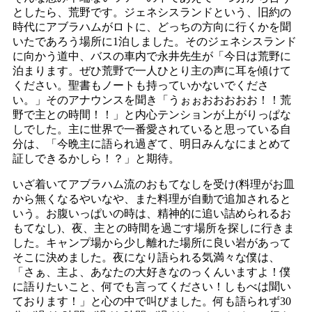
としたら、荒野です。ジェネシスランドという、旧約の
時代にアブラハムがロトに、どっちの方向に行くかを聞
いたであろう場所に1泊しました。そのジェネシスランド
に向かう道中、バスの車内で永井先生が「今日は荒野に
泊まります。ぜひ荒野で一人ひとり主の声に耳を傾けて
ください。聖書もノートも持っていかないでくださ
い。」そのアナウンスを聞き「うぉぉおおおおお！！荒
野で主との時間！！」と内心テンションが上がりっぱな
しでした。主に世界で一番愛されていると思っている自
分は、「今晩主に語られ過ぎて、明日みんなにまとめて
証しできるかしら！？」と期待。
いざ着いてアブラハム流のおもてなしを受け(料理がお皿
から無くなるやいなや、また料理が自動で追加されると
いう。お腹いっぱいの時は、精神的に追い詰められるお
もてなし)、夜、主との時間を過ごす場所を探しに行きま
した。キャンプ場から少し離れた場所に良い岩があって
そこに決めました。夜になり語られる気満々な僕は、
「さぁ、主よ、あなたの大好きなのっくんいますよ！僕
に語りたいこと、何でも言ってください！しもべは聞い
ております！」と心の中で叫びました。何も語られず30