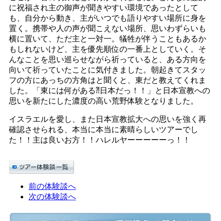
に祝福され主の御声が聞きやすい環境であったとして
も、自分から動き、主がいつでも語りやすい場所に身を
置く。携帯や人の声が聞こえない場所、思いわずらいも
横に置いて、ただ主と一対一。犠牲が伴うこともあるか
もしれないけど、主を優先順位の一番上としていく。そ
んなことを思い巡らせながら祈っていると、ある方向を
向いて祈っていたことに気付きました。朝起きてスタッ
フの方にあっちの方角はと聞くと、東だと教えてくれま
した。「東には何がある⁈日本だっ！！」と日本宣教への
思いを新たにした濃度の高い荒野体験となりました。
イスラエルを愛し、また日本宣教拡大への思いを強く再
確認させられる、本当に本当に素晴らしいツアーでし
た！！主は良いお方！！ハレルヤーーーーーっ！！
前の体験談へ
次の体験談へ