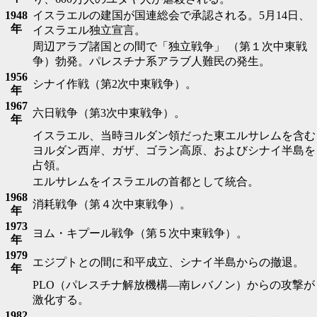
1948
イスラエルの建国が国連総会で承認される。5月14日、
年
イスラエル独立宣言。
周辺アラブ諸国との間で「独立戦争」 （第１次中東戦
争）勃発。パレスチナ系アラブ人難民の発生。
1956
シナイ作戦（第2次中東戦争）。
年
1967
六日戦争（第3次中東戦争）。
年
イスラエル、当時ヨルダン領だった東エルサレムを含む
ヨルダン西岸、ガザ、ゴラン高原、およびシナイ半島を
占領。
エルサレムをイスラエルの首都として統合。
1968
消耗戦争（第４次中東戦争）。
年
1973
ヨム・キプール戦争（第５次中東戦争）。
年
1979
エジプトとの間に和平成立、シナイ半島からの撤退。
年
PLO（パレスチナ解放機構―南レバノン）からの攻撃が
激化する。
1982