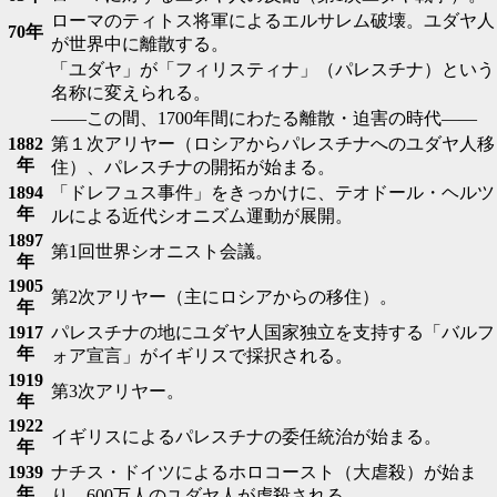
ローマのティトス将軍によるエルサレム破壊。ユダヤ人
70年
が世界中に離散する。
「ユダヤ」が「フィリスティナ」（パレスチナ）という
名称に変えられる。
――この間、1700年間にわたる離散・迫害の時代――
1882
第１次アリヤー（ロシアからパレスチナへのユダヤ人移
年
住）、パレスチナの開拓が始まる。
1894
「ドレフュス事件」をきっかけに、テオドール・ヘルツ
年
ルによる近代シオニズム運動が展開。
1897
第1回世界シオニスト会議。
年
1905
第2次アリヤー（主にロシアからの移住）。
年
1917
パレスチナの地にユダヤ人国家独立を支持する「バルフ
年
ォア宣言」がイギリスで採択される。
1919
第3次アリヤー。
年
1922
イギリスによるパレスチナの委任統治が始まる。
年
1939
ナチス・ドイツによるホロコースト（大虐殺）が始ま
年
り、600万人のユダヤ人が虐殺される。