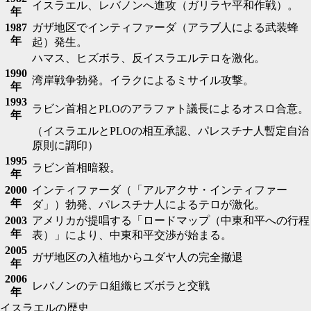
イスラエル、レバノンへ進攻（ガリラヤ平和作戦）。
年
1987
ガザ地区でインティファーダ（アラブ人による武装蜂
年
起）発生。
ハマス、ヒズボラ、反イスラエルテロを激化。
1990
湾岸戦争勃発。イラクによるミサイル攻撃。
年
1993
ラビン首相とPLOのアラファト議長によるオスロ合意。
年
（イスラエルとPLOの相互承認、パレスチナ人暫定自治
原則に調印）
1995
ラビン首相暗殺。
年
2000
インティファーダ（「アルアクサ・インティファー
年
ダ」）勃発、パレスチナ人によるテロが激化。
2003
アメリカが提唱する「ロードマップ（中東和平への行程
年
表）」により、中東和平交渉が始まる。
2005
ガザ地区の入植地からユダヤ人の完全撤退
年
2006
レバノンのテロ組織ヒズボラと交戦
年
イスラエルの歴史