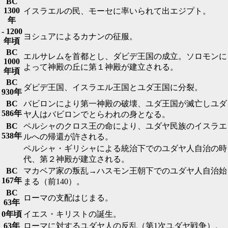
BC
1300
イスラエルの民、モーセに率いられて出エジプト。
年
- 1200
ヨシュアによるカナンの征服。
年頃
BC
エルサレムを首都とし、ダビデ王国の成立。ソロモンに
1000
よって神殿の丘に第１神殿が建立される。
年頃
BC
ダビデ王国、イスラエル王国とユダ王国に分裂。
930年
BC
バビロンにより第一神殿の破壊、ユダ王国が滅亡しユダ
586年
ヤ人はバビロンでとらわれの身となる。
BC
ペルシャのクロス王の命により、ユダヤ民族のイスラエ
538年
ルへの帰還が許される。
ペルシャ・ギリシャによる統治下でのユダヤ人自治の時
代、第２神殿が建立される。
BC
マカベア家の叛乱→ハスモン王朝下でのユダヤ人自治始
167年
まる（前140）。
BC
ローマの支配はじまる。
63年
0年頃
イエス・キリストの誕生。
63年
ローマに対するユダヤ人の反乱（第1次ユダヤ戦争）。