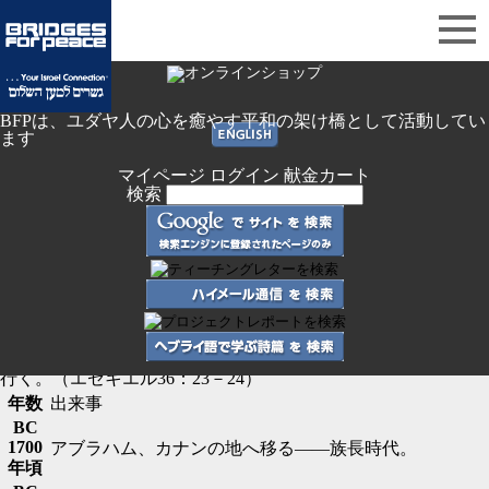
ホーム
＞
知る・学ぶ
＞
イスラエル基礎知識
＞ イスラエルの
サイトマップ
歴史
イスラエルの歴史
Sub Navi Open ▼
BFPは、ユダヤ人の心を癒やす平和の架け橋として活動してい
アブラハムの召命から現在までの代表的
ます
な出来事
マイページ ログイン
献金カート
検索
イスラエルの歴史は聖書の預言をそのままたどっています。彼
らの歴史は神の存在抜きには語れません。
わたしは、諸国の民の間で汚され、あなたがたが彼らの間で汚
したわたしの偉大な名の聖なることを示す。
わたしが彼らの目の前であなたがたのうちにわたしの聖なるこ
とを示すとき、諸国の民は、わたしが主であることを知ろう。
－神である主の御告げ－わたしはあなたがたを諸国の民の間か
ら連れ出し、すべての国々から集め、あなたがたの地に連れて
行く。（エゼキエル36：23－24）
年数
出来事
BC
1700
アブラハム、カナンの地へ移る――族長時代。
年頃