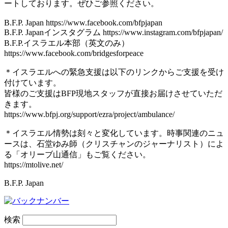
ートしております。ぜひご参照ください。
B.F.P. Japan https://www.facebook.com/bfpjapan
B.F.P. Japanインスタグラム https://www.instagram.com/bfpjapan/
B.F.P.イスラエル本部（英文のみ）
https://www.facebook.com/bridgesforpeace
＊イスラエルへの緊急支援は以下のリンクからご支援を受け
付けています。
皆様のご支援はBFP現地スタッフが直接お届けさせていただ
きます。
https://www.bfpj.org/support/ezra/project/ambulance/
＊イスラエル情勢は刻々と変化しています。時事関連のニュ
ースは、石堂ゆみ師（クリスチャンのジャーナリスト）によ
る「オリーブ山通信」もご覧ください。
https://mtolive.net/
B.F.P. Japan
検索