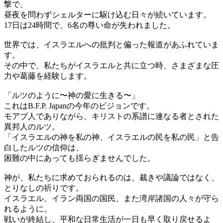
撃で、
昼夜を問わずシェルターに駆け込む日々が続いています。
17日は24時間で、6名の尊い命が失われました。
世界では、イスラエルへの批判と偏った報道があふれていま
す。
その中で、私たちがイスラエルと共に立つ時、さまざまな圧
力や葛藤を経験します。
「ルツのように〜神の愛に生きる〜」
これはB.F.P. Japanの今年のビジョンです。
モアブ人でありながら、キリストの系譜に連なる者とされた
異邦人のルツ。
「イスラエルの神を私の神、イスラエルの民を私の民」と告
白したルツの信仰は、
困難の中にあっても揺らぎませんでした。
神が、私たちに求めておられるのは、裁きや議論ではなく、
とりなしの祈りです。
イスラエル、イラン両国の国民、また湾岸諸国の人々が守ら
れるように。
戦いが終結し、平和な日常生活が一日も早く取り戻せるよ