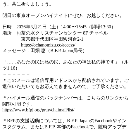
う、共に祈りましょう。
明日の東京オープンハイナイトにぜひ、お越しください。
日時：2026年3月21日（土）14:00〜15:45（開場13:30）
場所：お茶の水クリスチャンセンター 8F チャペル
東京都千代田区神田駿河台2-1
https://ochanomizu.cc/access/
メッセージ：田畑 恵（B.F.P. Japan局長）
「……あなたの民は私の民、あなたの神は私の神です」（ル
ツ1:16）
＝＝＝＝＝＝
＊このメールは送信専用アドレスから配信されています。ご
返信いただいてもお応えできませんので、ご了承ください。
＊ハイメール通信のバックナンバーは、こちらのリンクから
閲覧可能です。
https://www.bfpj.org/pray/chaimail/list/
＊BFPの支援活動については、B.F.P. JapanのFacebookやイン
スタグラム、またはB.F.P. 本部のFacebookで、随時アップデ