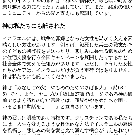
多くのイスラエルの寡婦は「神への信仰が、最も暗い時期を
乗り越える力になった」と話しています。また、結束の強い
コミュニティーからの愛と支えにも感謝しています。
神は私たちにも託された
イスラエルには、戦争で寡婦となった女性を温かく支える素
晴らしい方法があります。例えば、戦死した兵士の戦友がそ
の子どもの初登校を見送ったり、悲しみに暮れる遺族のため
に住宅支援を行う全国キャンペーンを展開したりするなど、
社会全体で支える仕組みがあります。ただし、そうした女性
たちのケアは、イスラエルだけが負う重荷ではありません。
神は私たちにも託してくださいました。
神は「
みなしごの父 やもめのためのさばき人
」（
詩68：
5
）です。また、
ヤコブの手紙1章27節
では「
父である神の御
前できよく汚れのない宗教とは、孤児ややもめたちが困って
いるときに世話をし……
」と宣言されています。
神の召しは明確であり特権です。クリスチャンである私たち
には、人生を変えるような具体的な方法でイスラエルの寡婦
を祝福し、悲しみの闇を愛と光で満たす機会が与えられてい