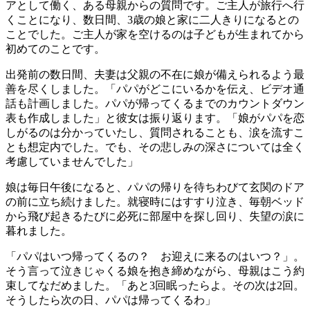
アとして働く、ある母親からの質問です。ご主人が旅行へ行
くことになり、数日間、3歳の娘と家に二人きりになるとの
ことでした。ご主人が家を空けるのは子どもが生まれてから
初めてのことです。
出発前の数日間、夫妻は父親の不在に娘が備えられるよう最
善を尽くしました。「パパがどこにいるかを伝え、ビデオ通
話も計画しました。パパが帰ってくるまでのカウントダウン
表も作成しました」と彼女は振り返ります。「娘がパパを恋
しがるのは分かっていたし、質問されることも、涙を流すこ
とも想定内でした。でも、その悲しみの深さについては全く
考慮していませんでした」
娘は毎日午後になると、パパの帰りを待ちわびて玄関のドア
の前に立ち続けました。就寝時にはすすり泣き、毎朝ベッド
から飛び起きるたびに必死に部屋中を探し回り、失望の涙に
暮れました。
「パパはいつ帰ってくるの？ お迎えに来るのはいつ？」。
そう言って泣きじゃくる娘を抱き締めながら、母親はこう約
束してなだめました。「あと3回眠ったらよ。その次は2回。
そうしたら次の日、パパは帰ってくるわ」