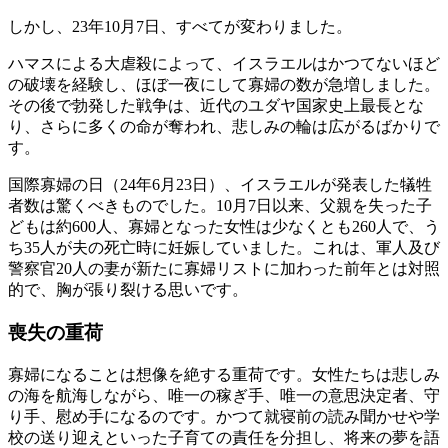
しかし、23年10月7日、すべてが変わりました。
ハマスによる大虐殺によって、イスラエルはかつてないほど
の破壊を経験し、ほぼ一夜にして寡婦の数が急増しました。
その後で勃発した戦争は、近代のユダヤ国家史上最長とな
り、さらに多くの命が奪われ、悲しみの輪は広がるばかりで
す。
国際寡婦の日（24年6月23日）、イスラエルが発表した犠牲
者数は驚くべきものでした。10月7日以来、父親を失った子
どもは約600人、寡婦となった女性は少なくとも260人で、う
ち35人が夫の死亡時に妊娠していました。これは、軍人及び
警察官20人の妻が新たに寡婦リストに加わった前年とは対照
的で、胸が張り裂ける思いです。
喪失の重荷
寡婦になることは想像を絶する重荷です。女性たちは悲しみ
の海を航海しながら、唯一の稼ぎ手、唯一の意思決定者、守
り手、慰め手になるのです。かつて就寝前の読み聞かせや学
校の送り迎えといった子育ての責任を分担し、将来の夢を語