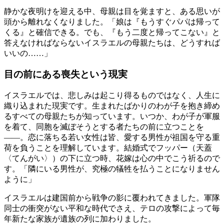
静かな夜明けを迎える中、母親は目を覚ますと、ある思いが
頭から離れなくなりました。「娘は『もうすぐパパは帰って
くる』と確信できる。でも、『もう二度と帰ってこない』と
答えなければならないイスラエルの母親たちは、どうすれば
いいの……」
目の前にある喪失という現実
イスラエルでは、悲しみは起こり得るものではなく、人生に
織り込まれた現実です。生まれたばかりのわが子を抱き締め
るすべての母親たちが知っています。いつか、わが子が軍服
を着て、同胞を滅ぼそうとする者たちの前に立つことを
――。恋に落ちる若い女性は皆、愛する男性が祖国を守る重
荷を負うことを理解しています。結婚式でフッパー（天蓋
〈てんがい〉）の下に立つ時、花嫁は心の中でこう祈るので
す。「隣にいる男性が、究極の犠牲を払うことになりません
ように」
イスラエルは建国前から戦争の影に覆われてきました。軍隊
同士の衝突がない平和な時代でさえ、テロの攻撃によって毎
年新たな家族が遺族の列に加わりました。