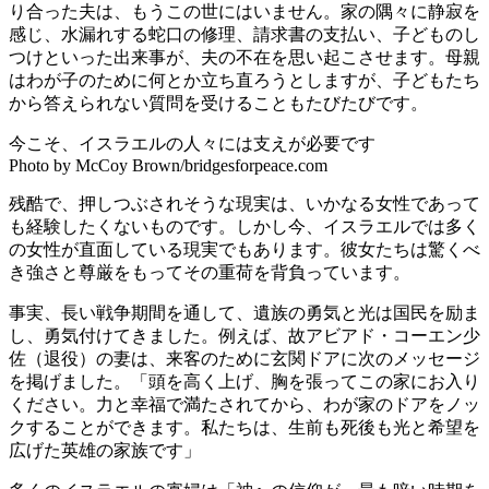
り合った夫は、もうこの世にはいません。家の隅々に静寂を
感じ、水漏れする蛇口の修理、請求書の支払い、子どものし
つけといった出来事が、夫の不在を思い起こさせます。母親
はわが子のために何とか立ち直ろうとしますが、子どもたち
から答えられない質問を受けることもたびたびです。
今こそ、イスラエルの人々には支えが必要です
Photo by McCoy Brown/bridgesforpeace.com
残酷で、押しつぶされそうな現実は、いかなる女性であって
も経験したくないものです。しかし今、イスラエルでは多く
の女性が直面している現実でもあります。彼女たちは驚くべ
き強さと尊厳をもってその重荷を背負っています。
事実、長い戦争期間を通して、遺族の勇気と光は国民を励ま
し、勇気付けてきました。例えば、故アビアド・コーエン少
佐（退役）の妻は、来客のために玄関ドアに次のメッセージ
を掲げました。「頭を高く上げ、胸を張ってこの家にお入り
ください。力と幸福で満たされてから、わが家のドアをノッ
クすることができます。私たちは、生前も死後も光と希望を
広げた英雄の家族です」