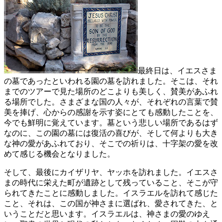
最終日は、イエスさま
の墓であったといわれる園の墓を訪れました。そこは、それ
までのツアーで見た場所のどこよりも美しく、賛美があふれ
る場所でした。さまざまな国の人々が、それぞれの言葉で賛
美を捧げ、心からの感謝を示す姿にとても感動したことを、
今でも鮮明に覚えています。墓という悲しい場所であるはず
なのに、この園の墓には復活の喜びが、そして何よりも大き
な神の愛があふれており、そこでの祈りは、十字架の愛を改
めて感じる機会となりました。
そして、最後にカイザリヤ、ヤッホを訪れました。イエスさ
まの時代に栄えた町が遺跡として残っていること、そこが守
られてきたことに感動しました。イスラエルを訪れて感じた
こと、それは、この国が神さまに選ばれ、愛されてきた、と
いうことだと思います。イスラエルは、神さまの愛のゆえ