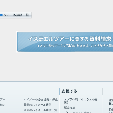
アー
ハイメール通信 登録・停止
エズラ作戦（イスラエル支
特
援）
B.
魅力
最新のハイメール通信
献金方法
Te
過去のハイメール通信一覧
プロジェクトレポート