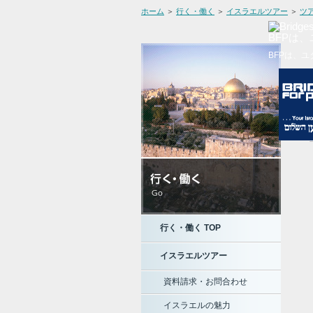
ホーム
＞
行く・働く
＞
イスラエルツアー
＞
ツ
BFPは
BFPは、
行く・働く TOP
イスラエルツアー
資料請求・お問合わせ
イスラエルの魅力