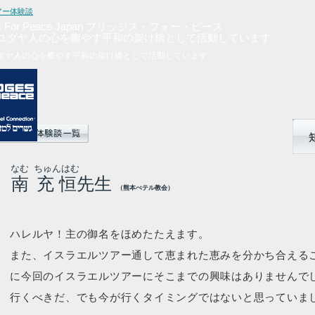
アー体験談
、ユダヤ人の心を癒やす平和の架け橋として活動しています
ユダヤ人の心を癒やす平和の架け橋として活動しています
なむ
ちゅんはむ
南
充恒
先生
（熊本べテル教会）
ハレルヤ！主の御名をほめたたえます。
また、イスラエルツアー通して恵まれた恵みを分かち合える
に今回のイスラエルツアーにそこまでの興味はありませんで
行くべきだ、でも今が行くタイミングではないと思っていま