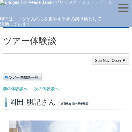
BFPは、ユダヤ人の心を癒やす平和の架け橋として
ホーム
＞
行く・働く
＞
イスラエルツアー
＞
ツアー体験談
活動しています
ツアー体験談
Sub Navi Open ▼
前の体験談へ
次の体験談へ
岡田 朋記さん
（赤羽教会 日本基督教団）