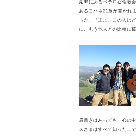
湖畔にあるペテロ召命教
あるヨハネ21章が開かれ
った。『主よ。この人は
に、もう他人との比較に
肩書きはあっても、心の
スさまはすべて知った上