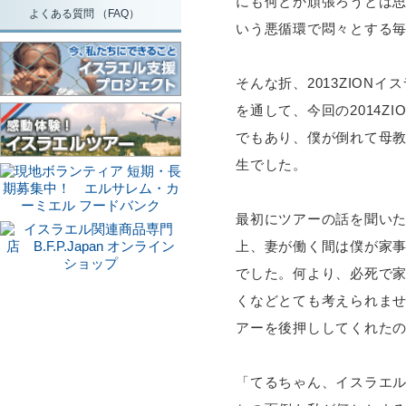
にも何とか頑張ろうとは
よくある質問 （FAQ）
いう悪循環で悶々とする
そんな折、2013ZIO
を通して、今回の2014
でもあり、僕が倒れて母
生でした。
最初にツアーの話を聞い
上、妻が働く間は僕が家事
でした。何より、必死で
くなどとても考えられま
アーを後押ししてくれた
「てるちゃん、イスラエ