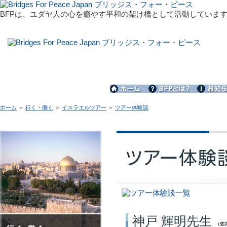
BFPは、ユダヤ人の心を癒やす平和の架け橋として活動していま
BFPは、ユダヤ人の心を癒やす平和の架け橋として活動しています
ホーム
＞
行く・働く
＞
イスラエルツアー
＞
ツアー体験談
神戸 輝明先生
（笠