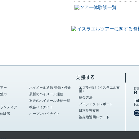
アー
ハイメール通信 登録・停止
エズラ作戦（イスラエル支
特
援）
B.
魅力
最新のハイメール通信
献金方法
Te
過去のハイメール通信一覧
プロジェクトレポート
Fa
ランティア
教会ハイナイト
日本災害支援
体験談
オープンハイナイト
被災地巡回レポート