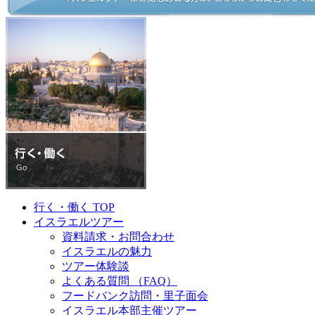
行く・働く TOP
イスラエルツアー
資料請求・お問合わせ
イスラエルの魅力
ツアー体験談
よくある質問 （FAQ）
フードバンク訪問・里子面会
イスラエル本部主催ツアー