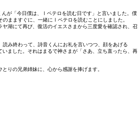
くんが「今日僕は、Ⅰペテロを読む日です」と言いました。僕
。そのまますぐに、一緒にⅠペテロを読むことにしました。
ラヤ湖にて再び、復活のイエスさまから三度愛を確認され、召
た。読み終わって、詩音くんにお礼を言いつつ、顔をあげる
ていました。それはまるで神さまが「さあ、立ち直ったら、再
ひとりの兄弟姉妹に、心から感謝を捧げます。