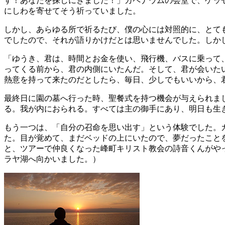
す！あなたを探しにきました！」カペナウムの会堂で、ゲッ
にしわを寄せてそう祈っていました。
しかし、あらゆる所で祈るたび、僕の心には対照的に、とて
でしたので、それが語りかけだとは思いませんでした。しか
「ゆうき、君は、時間とお金を使い、飛行機、バスに乗って
ってくる前から、君の内側にいたんだ。そして、君が会いた
熱意を持って来たのだとしたら、毎日、少しでもいいから、
最終日に園の墓へ行った時、聖餐式を持つ機会が与えられま
る。我が内におられる。すべては主の御手にあり、明日も生
もう一つは、「自分の召命を思い出す」という体験でした。
た。目が覚めて、まだベッドの上にいたので、夢だったこと
と、ツアーで仲良くなった峰町キリスト教会の詩音くんがや
ラヤ湖へ向かいました。）