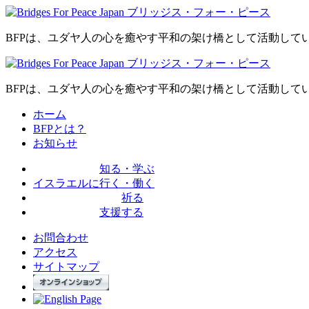
BFPは、ユダヤ人の心を癒やす平和の架け橋として活動して
BFPは、ユダヤ人の心を癒やす平和の架け橋として活動して
ホーム
BFPとは？
お知らせ
知る・学ぶ
イスラエルに
行く・働く
祈る
支援する
お問合わせ
アクセス
サイトマップ