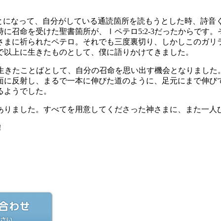
とになって、自分がしている通読箇所を読もうとした時、詩音
時に召命を受けた聖書箇所が、Ⅰペテロ5:2-3だったからです
さまに祈られたペテロ。それでも三度裏切り、しかしこのガリ
で以上に生きたものとして、僕に語りかけてきました。
かに生きたことばとして、自分の召命を思い出す機会となりまし
面に反射し、まるで一本に伸びた道のように、足元にまで伸び
るようでした。
ありました。すべてを用意してくださった神さまに、また一人
！