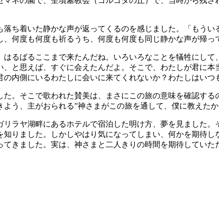
セマネの園で、聖墳墓教会（ゴルゴダの丘）で、当時から残さ
も落ち着いた静かな声が返ってくるのを感じました。「もうい
し、何度も何度も祈るうち、何度も何度も同じ静かな声が帰っ
、はるばるここまで来たんだね。いろいろなことを犠牲にして
い、と思えば、すぐに会えたんだよ。そこで、わたしが君に本
君の内側にいるわたしに会いに来てくれないか？わたしはいつ
した。そこで歌われた賛美は、まさにこの旅の意味を確認する
きよう、主がおられる”神さまがこの旅を通して、僕に教えた
ガリラヤ湖畔にあるホテルで宿泊した明け方、夢を見ました。
を知りました。しかしやはり気になってしまい、何かを期待し
ってきました。実は、神さまと二人きりの時間を期待していた