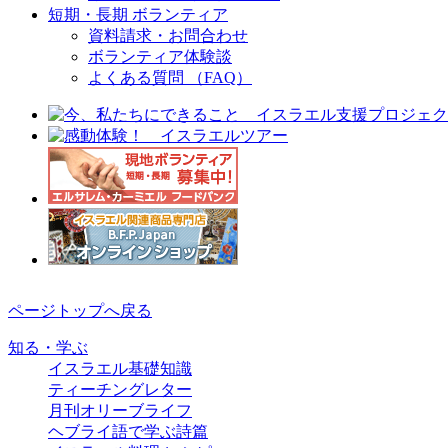
短期・長期 ボランティア
資料請求・お問合わせ
ボランティア体験談
よくある質問 （FAQ）
ページトップへ戻る
知る・学ぶ
イスラエル基礎知識
ティーチングレター
月刊オリーブライフ
ヘブライ語で学ぶ詩篇