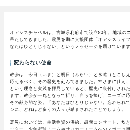
オアシスチャペルは、宮城県利府市で設立80年。地域の
果たしてきました。震災を期に支援団体「オアシスライ
なたはひとりじゃない」というメッセージを届けていま
変わらない使命
教会は、今日（いま）と明日（みらい）と永遠（とこし
応えるべく、その歴史を刻んできました。神さまに仕え
という理念と実践を拝見していると、歴史に裏付けされ
ます。教会が一丸となって祈り、自らを捧げ、ニーズに
その献身的な姿。「あなたはひとりじゃない。忘れられ
ジに、どれほど多くの人々が励まされたことでしょう。
震災においては、生活物資の供給、慰問コンサート、炊
ッター、少年野球チームやサッカーチームへのスポーツ