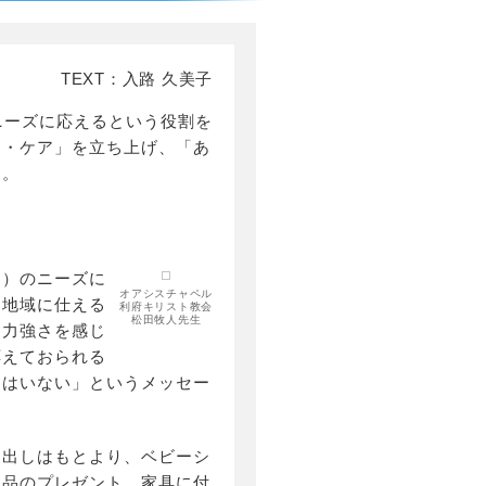
TEXT：入路 久美子
ニーズに応えるという役割を
フ・ケア」を立ち上げ、「あ
す。
え）のニーズに
オアシスチャペル
、地域に仕える
利府キリスト教会
松田牧人先生
た力強さを感じ
応えておられる
てはいない」というメッセー
き出しはもとより、ベビーシ
用品のプレゼント、家具に付