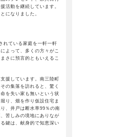
支援活動を継続しています。
ことになりました。
されている家庭を一軒一軒
れによって、多くの方々がこ
。まさに預言的ともいえるこ
を支援しています。南三陸町
、その集落を訪れると、驚く
れ命を失い家も無いという状
を堀り、畑を作り仮設住宅ま
り、井戸は断水率99％の南
底、苦しみの境地にありなが
いる鍵は、献身的で知恵深い
。