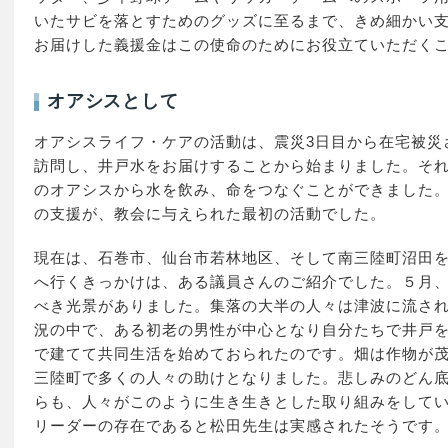
いたサビを落とすためのグッズに至るまで、きめ細かい
お届けした義援金はこの使命のためにお役立ていただく
オアシスとして
オアシスライフ・ケアの活動は、震災3日目から在宅被災
訪問し、井戸水をお届けすることから始まりました。そ
のオアシスから水を飲み、命をつなぐことができました
の支援が、教会に与えられた最初の活動でした。
現在は、石巻市、仙台市若林地区、そして南三陸町沼田
へ行くきっかけは、ある議員さんのご紹介でした。５月
べき光景がありました。集落の大半の人々は津波に流さ
況の中で、ある初老の男性が中心となり自分たちで井戸
で建てて共同生活を始めておられたのです。畑は作物が茂
三陸町で多くの人々の助けとなりました。悲しみのどん
らも、人々がこのように生き生きとした取り組みをして
リーダーの存在であると松田先生は実感されたそうです