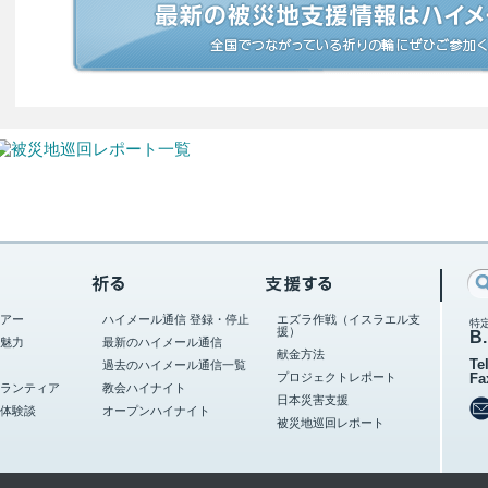
アー
ハイメール通信 登録・停止
エズラ作戦（イスラエル支
特
援）
B.
魅力
最新のハイメール通信
献金方法
Te
過去のハイメール通信一覧
プロジェクトレポート
Fa
ランティア
教会ハイナイト
日本災害支援
体験談
オープンハイナイト
被災地巡回レポート