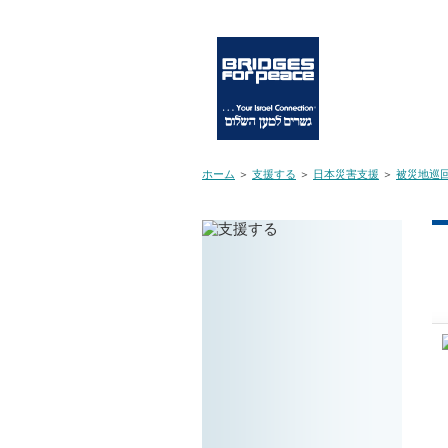
BFPは、ユダヤ人の心を癒やす平和の架け橋
ホーム
＞
支援する
＞
日本災害支援
＞
被災地巡