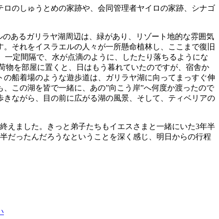
テロのしゅうとめの家跡や、会同管理者ヤイロの家跡、シナゴ
ルのあるガリラヤ湖周辺は、緑があり、リゾート地的な雰囲気
す。それをイスラエルの人々が一所懸命植林し、ここまで復旧
て、一定間隔で、水が点滴のように、したたり落ちるようにな
荷物を部屋に置くと、日はもう暮れていたのですが、宿舎か
トの船着場のような遊歩道は、ガリラヤ湖に向ってまっすぐ伸
、この湖を皆で一緒に、あの”向こう岸”へ何度か渡ったので
歩きながら、目の前に広がる湖の風景、そして、ティベリアの
終えました。きっと弟子たちもイエスさまと一緒にいた3年半
年半だったんだろうなということを深く感じ、明日からの行程