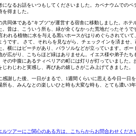
考になるお話をいつもしてくださいました。カペナウムでのペ
時を得ました。
の共同体である”キブツ”が運営する宿舎に移動しました。ホテ
た。昔は、こういう所も、緑が全くなかった荒地だったそうで
と言われる植物に水を与える黒いホースがはりめぐらされてい
ようです。 さて、それらを見ながら、チェックインを済ませ、
た。横にはビーチがあり、パラソルなどが立っています。ボー
地が広がり、こちらほど緑はありません。イエス様や弟子たちも
。その中腹にあるティベリアの町には灯りが灯っていました。
をじわじわと実感し、再びあの嬉しさがこみ上げてきました。
に感謝した後、一日がまるで、1週間くらいに思える今日一日を
場所も、みんなとの楽しいひと時も大変な時も、とても濃い3