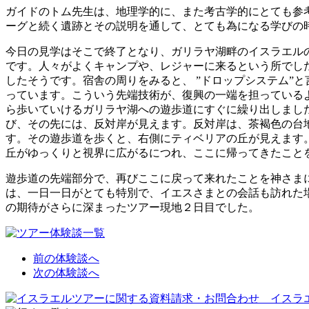
ガイドのトム先生は、地理学的に、また考古学的にとても参
ーグと続く遺跡とその説明を通して、とても為になる学びの
今日の見学はそこで終了となり、ガリラヤ湖畔のイスラエル
です。人々がよくキャンプや、レジャーに来るという所でし
したそうです。宿舎の周りをみると、 ”ドロップシステム”
っています。こういう先端技術が、復興の一端を担っている
ら歩いていけるガリラヤ湖への遊歩道にすぐに繰り出しまし
び、その先には、反対岸が見えます。反対岸は、茶褐色の台
す。その遊歩道を歩くと、右側にティベリアの丘が見えます
丘がゆっくりと視界に広がるにつれ、ここに帰ってきたこと
遊歩道の先端部分で、再びここに戻って来れたことを神さま
は、一日一日がとても特別で、イエスさまとの会話も訪れた
の期待がさらに深まったツアー現地２日目でした。
前の体験談へ
次の体験談へ