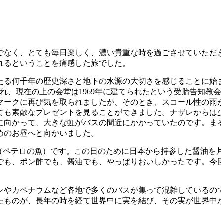
でなく、とても毎日楽しく、濃い貴重な時を過ごさせていただ
れるということを痛感した旅でした。
わたる何千年の歴史深さと地下の水源の大切さを感じることに始
られ、現在の上の会堂は1969年に建てられたという受胎告知
マークに再び気を取られましたが、そのとき、スコール性の雨
ても素敵なプレゼントを見ることができました。ナザレからは
に向かって、大きな虹がバスの間近にかかっていたのです。ま
めのお昼へと向かいました。
”（ペテロの魚）です。この日のために日本から持参した醤油を
でも、ポン酢でも、醤油でも、やっぱりおいしかったです。今
レやカペナウムなど各地で多くのバスが集って混雑しているの
たものが、長年の時を経て世界中に実を結び、その実が世界中