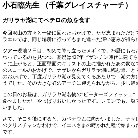
小石臨先生
（千葉グレイスチャーチ）
ガリラヤ湖にてペテロの魚を食す
今回沢山の方々と一緒に回れたおかげで、ただ恵まれただけ
ラエルでは、同じ場所に行ってもまた違った深い恵みが得ら
ツアー現地２日目、初めて降り立ったメギドで、26層にも
わっているのを見つつ、基礎は427年ビザンチン時代に建て
Ｆに上がると、正面壁面のキリストの上に描かれたあの変な
のスコールのおかげで、ナザレからガリラヤ湖に臨む際、と
のおかげで、丁度ガリラヤ湖が見えてくるあたりで、湖の方
うでした。その大きな虹のアーチに迎えられながら、少し遅
この日のお昼は、ガリラヤ湖名物の“ピーターズフィッシュ
食べましたが、やっぱりおいしかったです。レモンでも、塩
いました。
さて、そこを後にすると、カペナウムに向かいました。ナザ
のクリスチャンなわけで、イエスさまの蒔かれた種で始まっ
です。