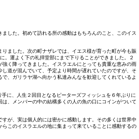
きました。初めて訪れる所の感動はもちろんのこと、このイス
まりました。次の町ナザレでは、イエス様が育った町が今も賑
教会に。運よく下の礼拝堂部にまで下りることができました。２
が強く降ってきました。イスラエルにとっても貴重な恵みの雨
少し道が混んでいて、予定より時間が遅れていたのですが、そ
るで、ガリラヤ湖へ向かう私達みんなを歓迎してくれているよ
片手に、人生２回目となるピーターズフィッシュを６年ぶりに
回は、メンバーの中の結構多くの人の魚の口にコインがついて
ですが、実は個人的には密かに感動します。その多くは世界中
からこのイスラエルの地に集まって来ていることに感動するの