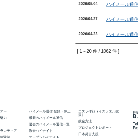
2026/05/04
2026/04/27
2026/04/23
[ 1～20 件 / 1062 件 ]
アー
ハイメール通信 登録・停止
エズラ作戦（イスラエル支
特
援）
B.
魅力
最新のハイメール通信
献金方法
Te
過去のハイメール通信一覧
プロジェクトレポート
Fa
ランティア
教会ハイナイト
日本災害支援
体験談
オープンハイナイト