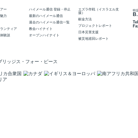
アー
ハイメール通信 登録・停止
エズラ作戦（イスラエル支
特
援）
B.
魅力
最新のハイメール通信
献金方法
Te
過去のハイメール通信一覧
プロジェクトレポート
Fa
ランティア
教会ハイナイト
日本災害支援
体験談
オープンハイナイト
被災地巡回レポート
Copyright 1996-
2026 © Brid