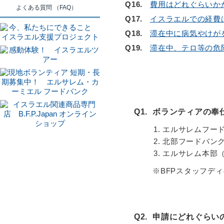
Q16.
費用はどれぐらいか
よくある質問 （FAQ）
Q17.
イスラエルでの経費
Q18.
滞在中に病気やけが
Q19.
滞在中、テロ等の危
Q1.
ボランティアの奉
エルサレムフー
北部フードバン
エルサレム本部
※BFPスタッフデ
Q2.
申請にどれぐらい