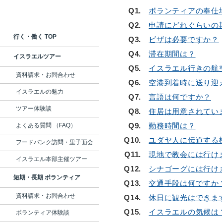
Q1.
ボランティアの奉仕
Q2.
申請にどれぐらいの
行く・働く TOP
Q3.
ビザは必要ですか？
Q4.
滞在期間は？
イスラエルツアー
Q5.
イスラエル行きの航
資料請求・お問合わせ
Q6.
空港到着時に送り迎
イスラエルの魅力
Q7.
言語は何ですか？
ツアー体験談
Q8.
住居は用意されてい
Q9.
勤務時間は？
よくある質問 （FAQ）
Q10.
ユダヤ人に伝道する
フードバンク訪問・里子面会
Q11.
現地で教会には行け
イスラエル本部主催ツアー
Q12.
シナゴーグには行け
短期・長期 ボランティア
Q13.
交通手段は何ですか
資料請求・お問合わせ
Q14.
休日に観光はできま
Q15.
イスラエルの気候は
ボランティア体験談