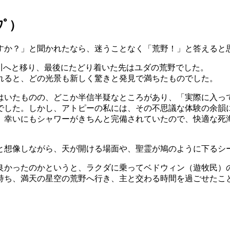
ｯﾌﾟ）
すか？」と聞かれたなら、迷うことなく「荒野！」と答えると
ルダン川へと移り、最後にたどり着いた先はユダの荒野でした。
れると、どの光景も新しく驚きと発見で満ちたものでした。
はいたものの、どこか半信半疑なところがあり、「実際に入っ
でした。しかし、アトピーの私には、その不思議な体験の余韻
、幸いにもシャワーがきちんと完備されていたので、快適な死
と想像しながら、天が開ける場面や、聖霊が鳩のように下るシ
良かったのかというと、ラクダに乗ってベドウィン（遊牧民）
持ち、満天の星空の荒野へ行き、主と交わる時間を過ごせたこ