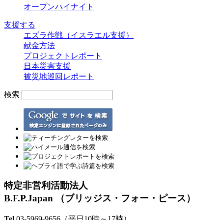
オープンハイナイト
支援する
エズラ作戦（イスラエル支援）
献金方法
プロジェクトレポート
日本災害支援
被災地巡回レポート
検索
特定非営利活動法人
B.F.P.Japan
（ブリッジス・フォー・ピース）
Tel
03-5969-9656
（平日10時～17時）