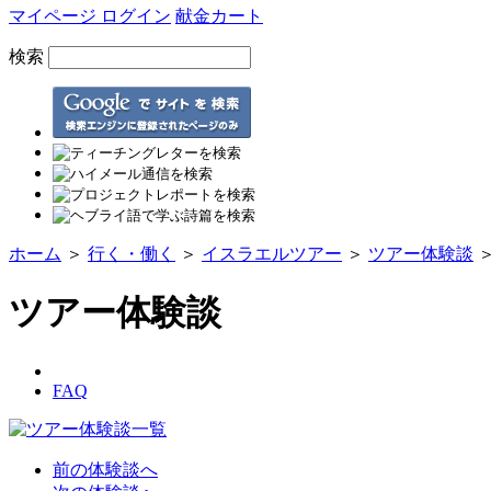
マイページ ログイン
献金カート
検索
ホーム
＞
行く・働く
＞
イスラエルツアー
＞
ツアー体験談
ツアー体験談
FAQ
前の体験談へ