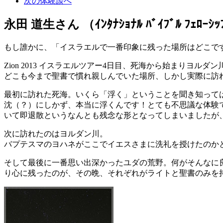
次の体験談へ
永田 道生さん
（ｲﾝﾀﾅｼｮﾅﾙ ﾊﾞｲﾌﾞﾙ ﾌｪﾛｰｼ
もし誰かに、「イスラエルで一番印象に残った場所はどこで
Zion 2013 イスラエルツアー4日目、死海から始まりヨ
どこも今まで聖書で慣れ親しんでいた場所、しかし実際に訪
最初に訪れた死海。いくら「浮く」ということを聞き知って
沈（？）にしかず、本当に浮くんです！とても不思議な体験
いて即退散というなんとも残念な形となってしまいましたが
次に訪れたのはヨルダン川。
バプテスマのヨハネがここでイエスさまに洗礼を授けたのか
そして最後に一番思い出深かったユダの荒野。何がそんなに
り心に残ったのが、その晩、それぞれがライトと聖書のみを