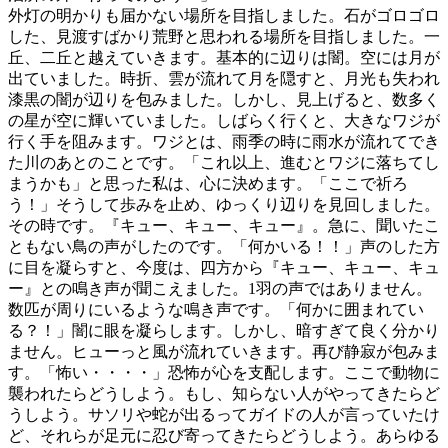
外灯の明かりも届かない場所を目指しました。石がゴロゴロ
した、見渡すばかり荒野と思われる場所を目指しました。一
丘、二丘と越えていきます。基本的に辺りは闇。空には月が
出ていました。時折、雲が流れて月を隠すと、月光も失われ
漆黒の闇が辺りを包みました。しかし、見上げると、数多く
の星が空に輝いていました。しばらく行くと、大きなワジが
行く手を阻みます。ワジとは、雨季の時に雨水が流れてでき
た川のあとのことです。「これ以上、進むとワジに落ちてし
まうかも」と思った私は、心に決めます。「ここで祈ろ
う！」そうして歩みを止め、ゆっくり辺りを見回しました。
その時です。『キュー、キュー、キュー』。急に、聞いたこ
ともない鳥の声がしたのです。「何かいる！！」声のした方
に目を凝らすと、今度は、四方から『キュー、キュー、キュ
ー』との鳴き声が聞こえました。1羽の声ではありません。
数匹が周りにいるような鳴き声です。「何かに囲まれてい
る？！」闇に眼を凝らします。しかし、暗すぎて良く分かり
ません。ヒューっと風が流れていきます。再び静寂が包みま
す。「怖い・・・・」恐怖が心を支配します。ここで動物に
襲われたらどうしよう。もし、知らない人がやってきたらど
うしよう。サソリや蛇が出るってガイドの人が言っていたけ
ど、それらが足元に忍び寄ってきたらどうしよう。あらゆる