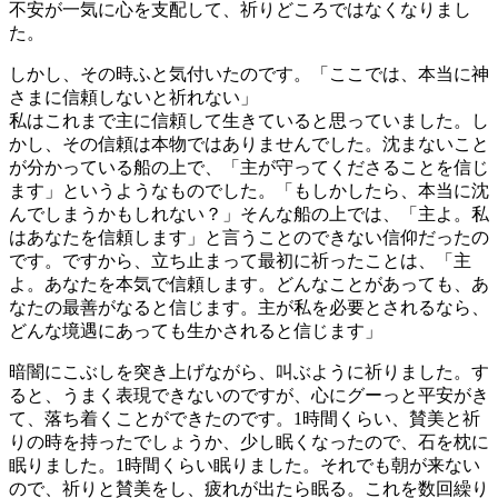
不安が一気に心を支配して、祈りどころではなくなりまし
た。
しかし、その時ふと気付いたのです。「ここでは、本当に神
さまに信頼しないと祈れない」
私はこれまで主に信頼して生きていると思っていました。し
かし、その信頼は本物ではありませんでした。沈まないこと
が分かっている船の上で、「主が守ってくださることを信じ
ます」というようなものでした。「もしかしたら、本当に沈
んでしまうかもしれない？」そんな船の上では、「主よ。私
はあなたを信頼します」と言うことのできない信仰だったの
です。ですから、立ち止まって最初に祈ったことは、「主
よ。あなたを本気で信頼します。どんなことがあっても、あ
なたの最善がなると信じます。主が私を必要とされるなら、
どんな境遇にあっても生かされると信じます」
暗闇にこぶしを突き上げながら、叫ぶように祈りました。す
ると、うまく表現できないのですが、心にグーっと平安がき
て、落ち着くことができたのです。1時間くらい、賛美と祈
りの時を持ったでしょうか、少し眠くなったので、石を枕に
眠りました。1時間くらい眠りました。それでも朝が来ない
ので、祈りと賛美をし、疲れが出たら眠る。これを数回繰り