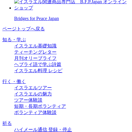
Bridges for Peace Japan
ページトップへ戻る
知る・学ぶ
イスラエル基礎知識
ティーチングレター
月刊オリーブライフ
ヘブライ語で学ぶ詩篇
イスラエル料理 レシピ
行く・働く
イスラエルツアー
イスラエルの魅力
ツアー体験談
短期・長期ボランティア
ボランティア体験談
祈る
ハイメール通信 登録・停止