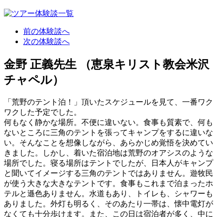
前の体験談へ
次の体験談へ
金野 正義先生
（恵泉キリスト教会米沢
チャペル）
「荒野のテント泊！」頂いたスケジュールを見て、一番ワク
ワクした予定でした。
何もなく静かな場所。不便に違いない。食事も質素で、何も
ないところに三角のテントを張ってキャンプをするに違いな
い。そんなことを想像しながら、あらかじめ覚悟を決めてい
きました。しかし、着いた宿泊地は荒野のオアシスのような
場所でした。寝る場所はテントでしたが、日本人がキャンプ
と聞いてイメージする三角のテントではありません。遊牧民
が使う大きな大きなテントです。食事もこれまで泊まったホ
テルと遜色ありません。水道もあり、トイレも、シャワーも
ありました。外灯も明るく、そのあたり一帯は、懐中電灯が
なくても十分歩けます。また、この日は宿泊者が多く、中に