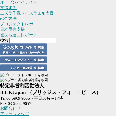
オープンハイナイト
支援する
エズラ作戦（イスラエル支援）
献金方法
プロジェクトレポート
日本災害支援
被災地巡回レポート
検索
特定非営利活動法人
B.F.P.Japan
（ブリッジス・フォー・ピース）
Tel
03-5969-9656
（平日10時～17時）
Fax
03-5969-9657
お問合わせ
アクセスマップ