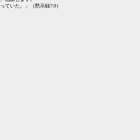
ていた。」（黙示録7:9）