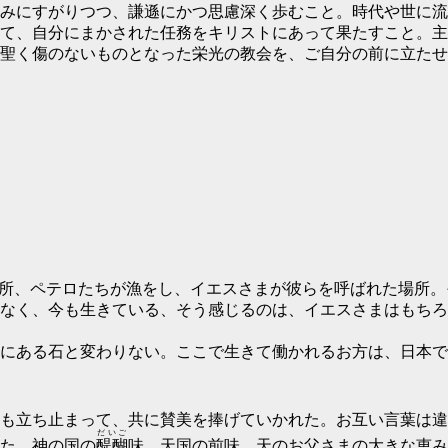
みにすがりつつ、謙遜にかつ思慮深く歩むこと。時代や世に流
て、自分にまかされた任務をキリストにあって果たすこと。主
聖く傷のないものとなった栄光の教会を、ご自分の前に立たせる
所、ペテロたちが漁をし、イエスさまが彼らを呼ばれた場所。
なく、今も生きている、そう感じるのは、イエスさまはもちろ
にある石と変わりない。ここで生きて働かれるお方は、日本で
も立ち止まって、共に賛美を捧げていかれた。お互い言葉は違
だいご
た。神の国の
醍醐
味、天国の前味。天のお父さまの大きな恵み