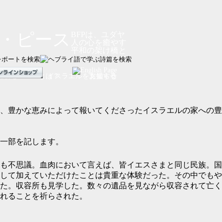
BFPは、ユダヤ
人の心を癒やす
平和の架け橋と
に
祈る
BFPとは？
イスラエルを
お知らせ
支援する
、豊かな恵みによって報いてくださったイスラエルの家への豊
一部を記します。
も不思議。血肉において言えば、皆イエスさまと同じ民族。国
して加えていただけたことは貴重な体験だった。その中でもや
た。収容所も見学した。数々の遺品を見ながら収容されて亡く
れることを祈らされた。