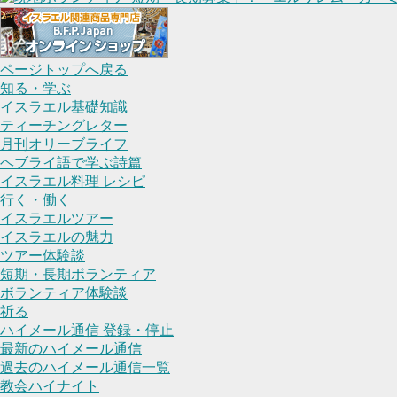
ページトップへ戻る
知る・学ぶ
イスラエル基礎知識
ティーチングレター
月刊オリーブライフ
ヘブライ語で学ぶ詩篇
イスラエル料理 レシピ
行く・働く
イスラエルツアー
イスラエルの魅力
ツアー体験談
短期・長期ボランティア
ボランティア体験談
祈る
ハイメール通信 登録・停止
最新のハイメール通信
過去のハイメール通信一覧
教会ハイナイト