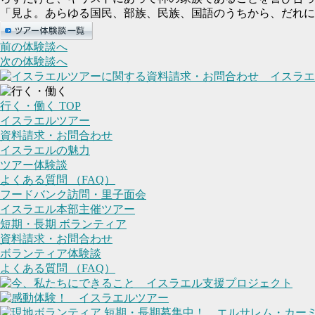
「見よ。あらゆる国民、部族、民族、国語のうちから、だれに
前の体験談へ
次の体験談へ
行く・働く TOP
イスラエルツアー
資料請求・お問合わせ
イスラエルの魅力
ツアー体験談
よくある質問 （FAQ）
フードバンク訪問・里子面会
イスラエル本部主催ツアー
短期・長期 ボランティア
資料請求・お問合わせ
ボランティア体験談
よくある質問 （FAQ）