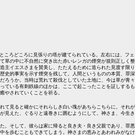
ところどころに見張りの塔が建てられている。左右には、フェ
て草の中に不自然に突き出た赤いレンガの煙突が規則正しく整
造主イエスさまを賛美し、たたえるために造られた見渡す限り
歴史的事実を示す煙突を残して。人間というものの本質、罪深
だろうか。当時は荒れて殺伐としていた土地に、今は草が青々
っている有刺鉄線のほかは、ここで起こったことを証しするも
癒やされていくことを祈る。
れて見ると確かにそれらしき白い塊があちらこちらに。それが
が見えた、ぐるりと遠巻きに囲むようにして。神さま、今生き
た。そして、彼らは家に帰ると良き夫・良き父親であり、罪悪
中を歩むこともできてしまう。神さまの恵みとあわれみがなけ