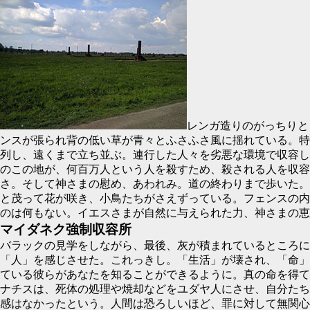
レンガ造りのがっちりと
ンスが張られ背の低い草が青々とふさふさ風に揺れている。特
列し、遠くまで立ち並ぶ。連行した人々を劣悪な環境で収容し
のこの地が、何百万人という人を殺すため、殺される人を収容
さ。そして神さまの慰め、あわれみ。道の終わりまで歩いた。
と茂って花が咲き、小鳥たちがさえずっている。フェンスの内
のは何もない。イエスさまが自然に与えられた力、神さまの恵
マイダネク強制収容所
バラックの見学をしながら、最後、灰が積まれているところに
「人」を感じさせた。これっきし。「生活」が壊され、「命」
ている彼らがあなたを知ることができるように。真の命を得て
ナチスは、死体の処理や焼却などをユダヤ人にさせ、自分たち
感はなかったという。人間は恐ろしいほど、罪に対して無関心