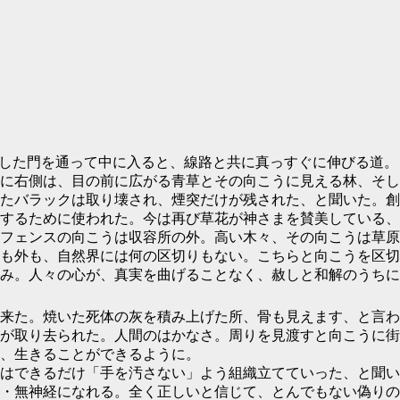
した門を通って中に入ると、線路と共に真っすぐに伸びる道。
に右側は、目の前に広がる青草とその向こうに見える林、そし
たバラックは取り壊され、煙突だけが残された、と聞いた。創
するために使われた。今は再び草花が神さまを賛美している、
フェンスの向こうは収容所の外。高い木々、その向こうは草原
も外も、自然界には何の区切りもない。こちらと向こうを区切
み。人々の心が、真実を曲げることなく、赦しと和解のうちに
来た。焼いた死体の灰を積み上げた所、骨も見えます、と言わ
が取り去られた。人間のはかなさ。周りを見渡すと向こうに街
、生きることができるように。
はできるだけ「手を汚さない」よう組織立てていった、と聞い
・無神経になれる。全く正しいと信じて、とんでもない偽りの