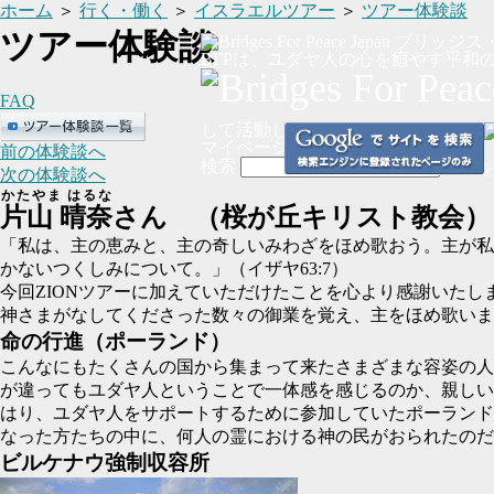
ホーム
＞
行く・働く
＞
イスラエルツアー
＞
ツアー体験談
ツアー体験談
BFPは、ユダヤ人の心を癒やす平和
FAQ
して活動しています
マイページ ログイン
献金カート
前の体験談へ
検索
イスラエルを
次の体験談へ
かたやま はるな
片山 晴奈
さん
（桜が丘キリスト教会）
「私は、主の恵みと、主の奇しいみわざをほめ歌おう。主が私
かないつくしみについて。」（イザヤ63:7）
今回ZIONツアーに加えていただけたことを心より感謝いたし
神さまがなしてくださった数々の御業を覚え、主をほめ歌いま
命の行進（ポーランド）
こんなにもたくさんの国から集まって来たさまざまな容姿の人
が違ってもユダヤ人ということで一体感を感じるのか、親しい
はり、ユダヤ人をサポートするために参加していたポーランド
なった方たちの中に、何人の霊における神の民がおられたのだ
ビルケナウ強制収容所