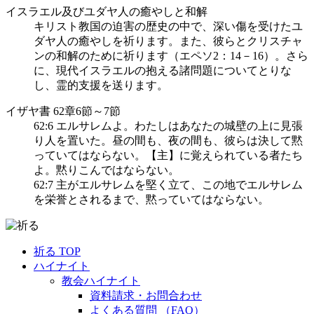
イスラエル及びユダヤ人の癒やしと和解
キリスト教国の迫害の歴史の中で、深い傷を受けたユ
ダヤ人の癒やしを祈ります。また、彼らとクリスチャ
ンの和解のために祈ります（エペソ2：14－16）。さら
に、現代イスラエルの抱える諸問題についてとりな
し、霊的支援を送ります。
イザヤ書 62章6節～7節
62:6 エルサレムよ。わたしはあなたの城壁の上に見張
り人を置いた。昼の間も、夜の間も、彼らは決して黙
っていてはならない。【主】に覚えられている者たち
よ。黙りこんではならない。
62:7 主がエルサレムを堅く立て、この地でエルサレム
を栄誉とされるまで、黙っていてはならない。
祈る TOP
ハイナイト
教会ハイナイト
資料請求・お問合わせ
よくある質問 （FAQ）