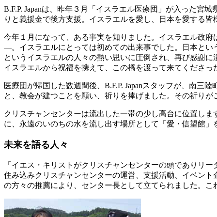
B.F.P. Japanは、昨年３月「イスラエル医療団」が
りと義援金で後方支援。イスラエルを愛し、日本を愛する皆
今年１月になって、ある事実を知りました。イスラエル政府
―。イスラエルにとっては初めての出来事でした。日本とい
というイスラエルの人々の熱い思いに圧倒され、再び感謝に
イスラエルから祝福を携えて、この橋を渡って来てくださった
医療団が帰国した数週間後、B.F.P. Japanスタッフ
と、教会が建つことを願い、祈りを捧げました。その祈りが
クリスチャンセンターは流出した一帯の少し高台に位置しま
に、永遠のいのちの水を流し出す場所として「愛・信望館」
未来を語る人々
「イエス・キリストがクリスチャンセンターの頭でありリー
住み込みクリスチャンセンターの運営、支援活動、イベント
の方々の推薦により、センター長として立てられました。こ