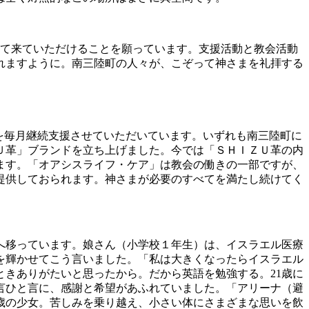
して来ていただけることを願っています。支援活動と教会活動
れますように。南三陸町の人々が、こぞって神さまを礼拝する
ア）を毎月継続支援させていただいています。いずれも南三陸町に
Ｕ革」ブランドを立ち上げました。今では「ＳＨＩＺＵ革の内
ます。「オアシスライフ・ケア」は教会の働きの一部ですが、
提供しておられます。神さまが必要のすべてを満たし続けてく
へ移っています。娘さん（小学校１年生）は、イスラエル医療
を輝かせてこう言いました。「私は大きくなったらイスラエル
きありがたいと思ったから。だから英語を勉強する。21歳に
言ひと言に、感謝と希望があふれていました。「アリーナ（避
歳の少女。苦しみを乗り越え、小さい体にさまざまな思いを飲