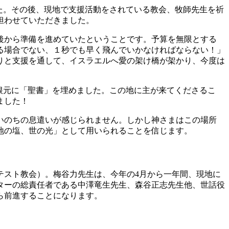
ました。その後、現地で支援活動をされている教会、牧師先生を祈
担わせていただきました。
後から準備を進めていたということです。予算を無限とする
る場合でない、１秒でも早く飛んでいかなければならない！」
りと支援を通して、イスラエルへ愛の架け橋が架かり、今度は
木の根元に「聖書」を埋めました。この地に主が来てくださるこ
ました！
いのちの息遣いが感じられません。しかし神さまはこの場所
地の塩、世の光」として用いられることを信じます。
テスト教会）。梅谷力先生は、今年の4月から一年間、現地に
ターの総責任者である中澤竜生先生、森谷正志先生他、世話役
ら前進することになります。