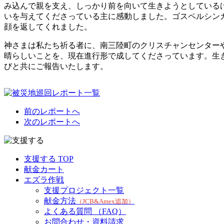
み込んで親を支え、しっかり前を向いて生きようとしている
いを与えてくださっている主に感動しました。ゴスペルシン
顔を返してくれました。
神さまは私たち祈る者に、南三陸町のクリスチャンセンター
晴らしいことを、現在進行形で成してくださっています。生
びと共にご報告いたします。
前のレポートへ
次のレポートへ
支援する TOP
献金カート
エズラ作戦
支援プロジェクト一覧
献金方法
（JCB&Amex追加）
よくある質問 （FAQ）
お問合わせ・資料請求