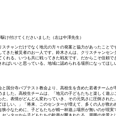
が駆け付けてくださいました（左は中澤先生）
リスチャンだけでなく地元の方々の発案と協力があったことで
してきた被災者のお一人です。鈴木さんは、クリスチャンセン
てくれる。いつも共に戦ってきた戦友です。だからこそ信頼で
きればいいと思っている。地域に認められる場所になってほし
会と国分寺バプテスト教会より、高校生を含めた若者チームが
めました。高校生チームは、「地元の子どもたちと楽しく遊ぶ
った。表情がどんどん変わっていき、その元気さに圧倒された
てほしい。」「将来、このセンターが増えて、多くの人が救わ
は狭小なために、子どもたちが精一杯遊ぶ場所が無いのが現実
。センターから子どもたちの歓声が響きわたる、周囲の光景と