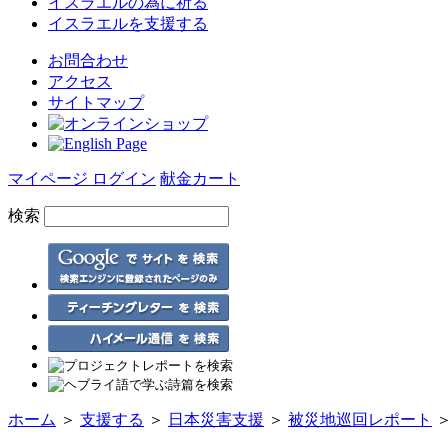
イスラエルの為に
祈る
イスラエルを
支援する
お問合わせ
アクセス
サイトマップ
マイページ ログイン
献金カート
検索
ホーム
＞
支援する
＞
日本災害支援
＞
被災地巡回レポート
＞