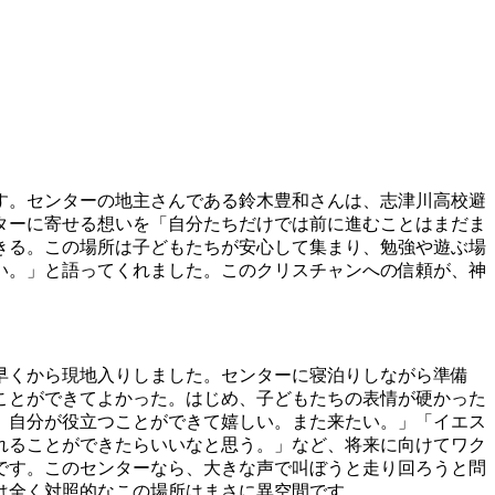
す。センターの地主さんである鈴木豊和さんは、志津川高校避
ターに寄せる想いを「自分たちだけでは前に進むことはまだま
きる。この場所は子どもたちが安心して集まり、勉強や遊ぶ場
い。」と語ってくれました。このクリスチャンへの信頼が、神
早くから現地入りしました。センターに寝泊りしながら準備
ことができてよかった。はじめ、子どもたちの表情が硬かった
。自分が役立つことができて嬉しい。また来たい。」「イエス
れることができたらいいなと思う。」など、将来に向けてワク
です。このセンターなら、大きな声で叫ぼうと走り回ろうと問
は全く対照的なこの場所はまさに異空間です。