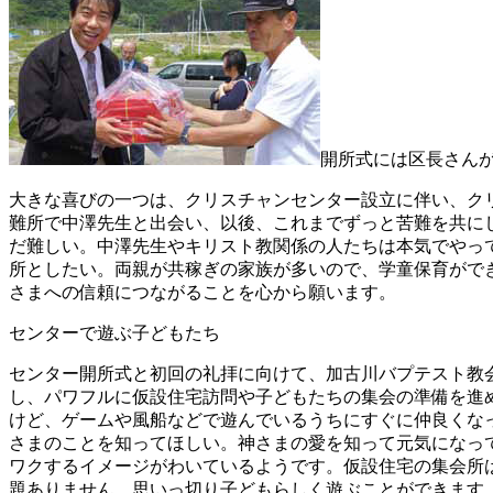
開所式には区長さん
大きな喜びの一つは、クリスチャンセンター設立に伴い、ク
難所で中澤先生と出会い、以後、これまでずっと苦難を共に
だ難しい。中澤先生やキリスト教関係の人たちは本気でやっ
所としたい。両親が共稼ぎの家族が多いので、学童保育がで
さまへの信頼につながることを心から願います。
センターで遊ぶ子どもたち
センター開所式と初回の礼拝に向けて、加古川バプテスト教
し、パワフルに仮設住宅訪問や子どもたちの集会の準備を進
けど、ゲームや風船などで遊んでいるうちにすぐに仲良くな
さまのことを知ってほしい。神さまの愛を知って元気になっ
ワクするイメージがわいているようです。仮設住宅の集会所
題ありません。思いっ切り子どもらしく遊ぶことができます