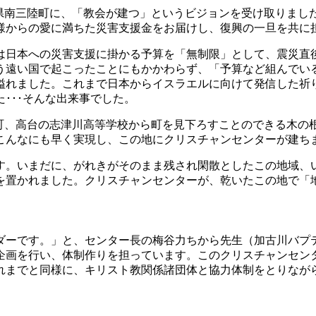
入った宮城県南三陸町に、「教会が建つ」というビジョンを受け取り
様からの愛に満ちた災害支援金をお届けし、復興の一旦を共に
は日本への災害支援に掛かる予算を「無制限」として、震災直
う遠い国で起こったことにもかかわらず、「予算など組んでい
溢れました。これまで日本からイスラエルに向けて発信した祈
･･･そんな出来事でした。
が、南三陸町、高台の志津川高等学校から町を見下ろすことのできる
こんなにも早く実現し、この地にクリスチャンセンターが建ち
す。いまだに、がれきがそのまま残され閑散としたこの地域、
を置かれました。クリスチャンセンターが、乾いたこの地で「
ダーです。」と、センター長の梅谷力ちから先生（加古川バプ
企画を行い、体制作りを担っています。このクリスチャンセン
れまでと同様に、キリスト教関係諸団体と協力体制をとりなが