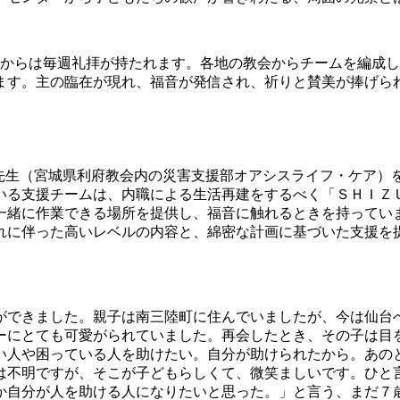
これからは毎週礼拝が持たれます。各地の教会からチームを編成
ます。主の臨在が現れ、福音が発信され、祈りと賛美が捧げら
と松田牧人先生（宮城県利府教会内の災害支援部オアシスライフ・ケ
いる支援チームは、内職による生活再建をするべく「ＳＨＩＺ
一緒に作業できる場所を提供し、福音に触れるときを持ってい
れに伴った高いレベルの内容と、綿密な計画に基づいた支援を
ができました。親子は南三陸町に住んでいましたが、今は仙台
ーにとても可愛がられていました。再会したとき、その子は目
い人や困っている人を助けたい。自分が助けられたから。あのと
かは不明ですが、そこが子どもらしくて、微笑ましいです。ひと
か自分が人を助ける人になりたいと思った。」と言う、まだ７