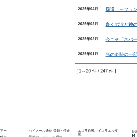
2025年04月
帰還 ～フラ
2025年03月
多くの涙と神
2025年02月
今こそ「ネバ
2025年01月
光の奇跡の一
[ 1～20 件 / 247 件 ]
アー
ハイメール通信 登録・停止
エズラ作戦（イスラエル支
特
援）
B.