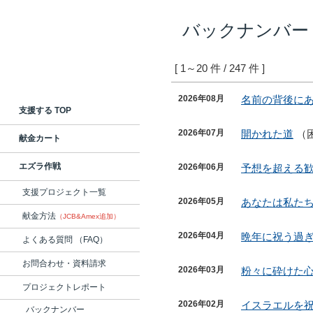
バックナンバー
[ 1～20 件 / 247 件 ]
2026年08月
名前の背後に
支援する TOP
2026年07月
開かれた道
（
献金カート
エズラ作戦
2026年06月
予想を超える
支援プロジェクト一覧
2026年05月
あなたは私た
献金方法
（JCB&Amex追加）
2026年04月
晩年に祝う過
よくある質問 （FAQ）
お問合わせ・資料請求
2026年03月
粉々に砕けた
プロジェクトレポート
2026年02月
イスラエルを
バックナンバー