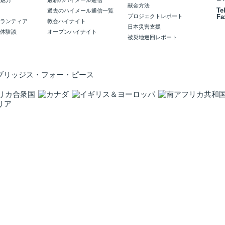
魅力
最新のハイメール通信
献金方法
Te
過去のハイメール通信一覧
プロジェクトレポート
Fa
ランティア
教会ハイナイト
日本災害支援
体験談
オープンハイナイト
被災地巡回レポート
Copyright 1996-
2026 © Brid