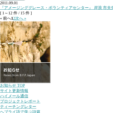
2011.09.01
[ 1～12 件 / 15 件 ]
« 前へ
1
2
次へ »
お知らせ TOP
サイト更新情報
ハイメール通信
プロジェクトレポート
ティーチングレター
ヘブライ語で学ぶ詩篇