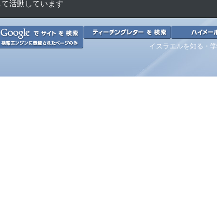
して活動しています
イスラエルを
知る・学