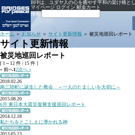
BFPは、ユダヤ人の心を癒やす平和の架け橋と
マイページ ログイン
献金カート
検索
ホーム
＞
お知らせ
＞
サイト更新情報
＞ 被災地巡回レポート
サイト更新情報
被災地巡回レポート
[ 1～12 件 / 15 件 ]
« 前へ
1
2
次へ »
2018.02.26
2015.08.20
2014.12.18
2013.05.23