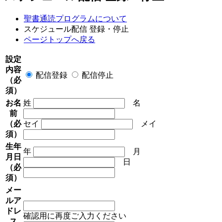
聖書通読プログラムについて
スケジュール配信 登録・停止
ページトップへ戻る
設定
内容
配信登録
配信停止
（必
須）
お名
姓
名
前
（必
セイ
メイ
須）
生年
年
月
月日
日
（必
須）
メー
ルア
ドレ
確認用に再度ご入力ください
ス