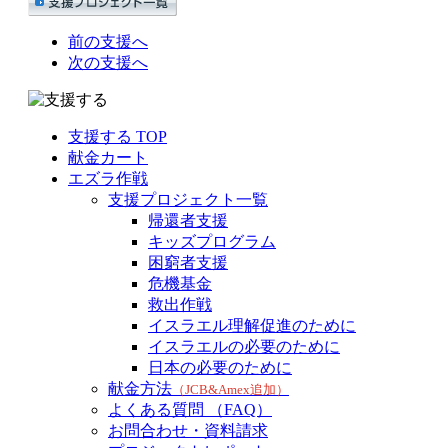
前の支援へ
次の支援へ
支援する TOP
献金カート
エズラ作戦
支援プロジェクト一覧
帰還者支援
キッズプログラム
困窮者支援
危機基金
救出作戦
イスラエル理解促進のために
イスラエルの必要のために
日本の必要のために
献金方法
（JCB&Amex追加）
よくある質問 （FAQ）
お問合わせ・資料請求