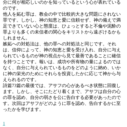
分に何が相応しいのかを知っているという心が表れている
のです。
他人を妬む罪は、教会の中で比較的大きな問題にされない
罪です。しかし、神の知恵と愛に信頼せず、神の備えで満
足できていない心と態度は、ひょっとすると不倫や泥酔の
罪よりも多くの未信者の関心をキリストから遠ざけるかも
しれません。
嫉妬への対処法は、他の罪への対処法と同じです。それ
は、信仰によって、神の知恵と愛を受け入れ、自分に与え
られているものが神の視点から見て最善であることに確信
を持つことです。報いは、成功や所有物の量によるのでは
なく、自分に与えられているものをどのように納め、いか
に神の栄光のためにそれらを投資したかに応じて神から与
えられるのです。
詩篇73篇の最後では、アサフの心があるべき状態に回復し
ます。しかし、そこにたどり着くまで、アサフは自分の心
の罪を認め、自分の弱さを公に告白する必要があったので
す。次回はアサフがどのように罪を認め、告白するかに至
ったかを学びます。
1