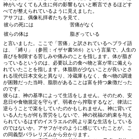
神がいなくても人生に何の影響もないと断言できるほどす
べてが整えられているように見えました。
アサフは、偶像礼拝者たちを見て、
彼らの死には
苦痛がなく
彼らの体は
脂ぎっている
と言いました。ここで「苦痛」と訳されているヘブライ語
は、「縛り」（
参照：イザヤ書58:6
）という言葉で、人生の
喜びを制限する苦しみや痛みのことを指します。体が脂ぎ
っているというのは、必要以上の食べ物と富が常に備えら
れていたことを指します。体脂肪が少ないことが良いとさ
れる現代日本文化と異なり、冷蔵庫もなく、食べ物の調達
が困難だった当時、脂肪があることは富を持つ象徴だった
のです。
彼らは、神の基準によって生活をしません。そのため、安
息日や食物規定を守らず、弱者から搾取するなど、律法に
逆らうことで楽をしていたのかもしれません。神に背いて
いる人たちが何も苦労をしないで、神の祝福の約束を与え
られているはずのイスラエルの民より楽な生活をしている
のではないか。アサフがそのように感じていたことが、こ
の同義型パラレリズムから分かります。