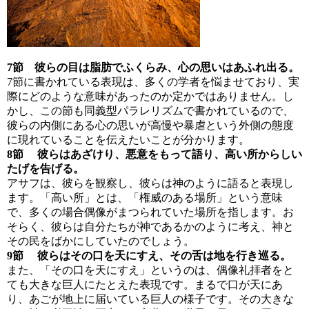
7節 彼らの目は脂肪でふくらみ、心の思いはあふれ出る。
7節に書かれている表現は、多くの学者を悩ませており、実
際にどのような意味があったのか定かではありません。し
かし、この節も同義型パラレリズムで書かれているので、
彼らの内側にある心の思いが高慢や暴虐という外側の態度
に現れていることを伝えたいことが分かります。
8節 彼らはあざけり、悪意をもって語り、高い所からしい
たげを告げる。
アサフは、彼らを観察し、彼らは神のように語ると表現し
ます。「高い所」とは、「権威のある場所」という意味
で、多くの場合偶像がまつられていた場所を指します。お
そらく、彼らは自分たちが神であるかのように考え、神と
その民をばかにしていたのでしょう。
9節 彼らはその口を天にすえ、その舌は地を行き巡る。
また、「その口を天にすえ」というのは、偶像礼拝者をと
ても大きな巨人にたとえた表現です。まるで口が天にあ
り、あごが地上に届いている巨人の様子です。その大きな