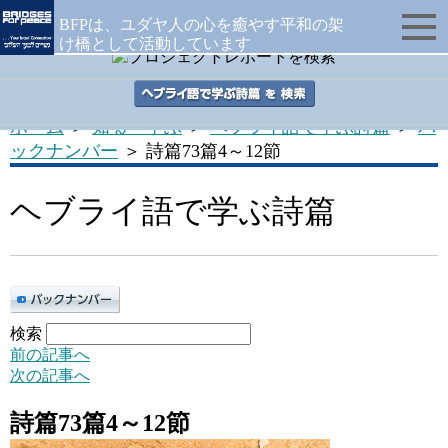
BFPは、ユダヤ人の心を癒やす平和の架
け橋として活動しています
ホーム
＞
知る・学ぶ
＞
ヘブライ語で学ぶ詩篇
＞
バ
ックナンバー
＞ 詩篇73篇4～12節
ヘブライ語で学ぶ詩篇
検索
前の記事へ
次の記事へ
詩篇73篇4～12節