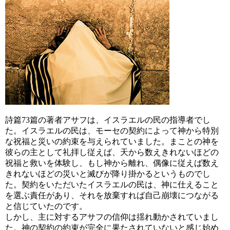
詩篇73篇の著者アサフは、イスラエルの民の指導者でし
た。イスラエルの民は、モーセの契約によって神から特別
な祝福と災いの約束を与えられていました。まことの神を
彼らの主として礼拝し従えば、天から数えきれないほどの
祝福と救いを体験し、もし神から離れ、偶像に従えば数え
きれないほどの災いと滅びが降り掛かるというものでし
た。契約をいただいたイスラエルの民は、神に仕えること
を選ぶ責任があり、それを放棄すれば自己崩壊につながる
と信じていたのです。
しかし、主に対するアサフの信仰は揺れ動かされていまし
た。神の契約の約束が完全に果たされていないと感じ始め