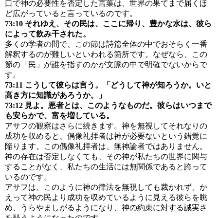
口で神の必要性を否定した言葉は、世界の果てまで届くほ
ど広がっていると言っているのです。
73:10 それゆえ、その民は、ここに帰り、豊かな水は、彼ら
によって飲み干された。
多くの学者の間で、この節は詩篇全体の中でおそらく一番
解釈するのが難しいといわれる箇所です。なぜなら、この
節の「民」が誰を指すのかが文脈の中で明確でないからで
す。
73:11 こうして彼らは言う。「どうして神が知ろうか。いと
高き方に知識があろうか。」
73:12 見よ。悪者とは、このようなものだ。彼らはいつまで
も安らかで、富を増している。
アサフの観察はさらに続きます。神を無視してそれなりの
成功を収めると、偶像礼拝者は神が必要ないという錯覚に
陥ります。この偶像礼拝者は、無神論者ではありません。
神の存在は否定しなくても、その神が私たちの世界に関与
することがなく、私たちの生活には無関係であると誇って
いるのです。
アサフは、このように神の律法を無視しても裁かれず、か
えって神の民より成功を収めているように見える彼らを眺
め、うらやましがるようになり、神の約束に対する誠実さ
を疑うようになったのです。