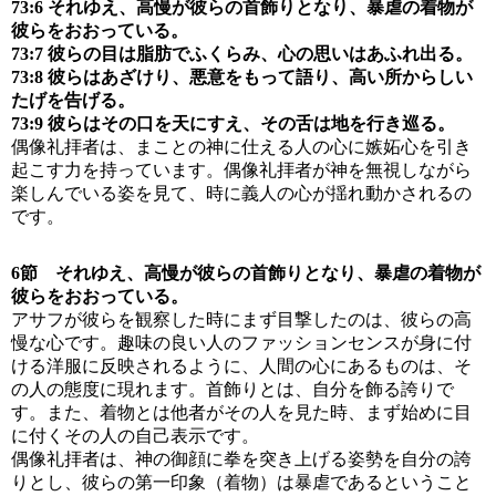
73:6 それゆえ、高慢が彼らの首飾りとなり、暴虐の着物が
彼らをおおっている。
73:7 彼らの目は脂肪でふくらみ、心の思いはあふれ出る。
73:8 彼らはあざけり、悪意をもって語り、高い所からしい
たげを告げる。
73:9 彼らはその口を天にすえ、その舌は地を行き巡る。
偶像礼拝者は、まことの神に仕える人の心に嫉妬心を引き
起こす力を持っています。偶像礼拝者が神を無視しながら
楽しんでいる姿を見て、時に義人の心が揺れ動かされるの
です。
6節 それゆえ、高慢が彼らの首飾りとなり、暴虐の着物が
彼らをおおっている。
アサフが彼らを観察した時にまず目撃したのは、彼らの高
慢な心です。趣味の良い人のファッションセンスが身に付
ける洋服に反映されるように、人間の心にあるものは、そ
の人の態度に現れます。首飾りとは、自分を飾る誇りで
す。また、着物とは他者がその人を見た時、まず始めに目
に付くその人の自己表示です。
偶像礼拝者は、神の御顔に拳を突き上げる姿勢を自分の誇
りとし、彼らの第一印象（着物）は暴虐であるということ