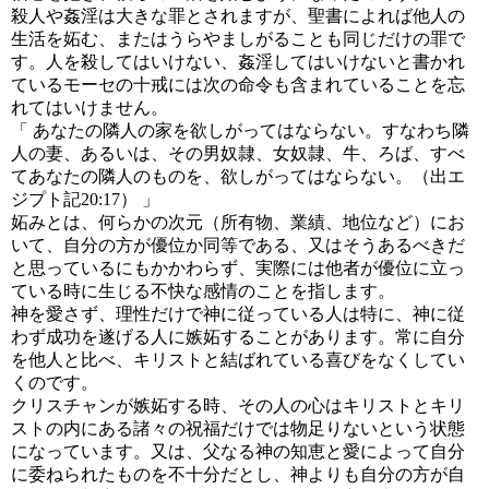
殺人や姦淫は大きな罪とされますが、聖書によれば他人の
生活を妬む、またはうらやましがることも同じだけの罪で
す。人を殺してはいけない、姦淫してはいけないと書かれ
ているモーセの十戒には次の命令も含まれていることを忘
れてはいけません。
「
あなたの隣人の家を欲しがってはならない。すなわち隣
人の妻、あるいは、その男奴隷、女奴隷、牛、ろば、すべ
てあなたの隣人のものを、欲しがってはならない。（出エ
ジプト記20:17）
」
妬みとは、何らかの次元（所有物、業績、地位など）にお
いて、自分の方が優位か同等である、又はそうあるべきだ
と思っているにもかかわらず、実際には他者が優位に立っ
ている時に生じる不快な感情のことを指します。
神を愛さず、理性だけで神に従っている人は特に、神に従
わず成功を遂げる人に嫉妬することがあります。常に自分
を他人と比べ、キリストと結ばれている喜びをなくしてい
くのです。
クリスチャンが嫉妬する時、その人の心はキリストとキリ
ストの内にある諸々の祝福だけでは物足りないという状態
になっています。又は、父なる神の知恵と愛によって自分
に委ねられたものを不十分だとし、神よりも自分の方が自