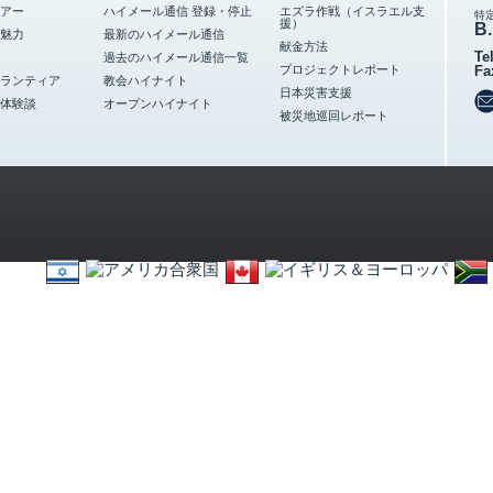
アー
ハイメール通信 登録・停止
エズラ作戦（イスラエル支
特
援）
B.
魅力
最新のハイメール通信
献金方法
Te
過去のハイメール通信一覧
プロジェクトレポート
Fa
ランティア
教会ハイナイト
日本災害支援
体験談
オープンハイナイト
被災地巡回レポート
Copyright 1996-
2026 © Brid